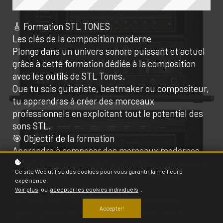
🎸 Formation STL TONES
Les clés de la composition moderne
Plonge dans un univers sonore puissant et actuel
grâce à cette formation dédiée à la composition
avec les outils de STL Tones.
Que tu sois guitariste, beatmaker ou compositeur,
tu apprendras à créer des morceaux
professionnels en exploitant tout le potentiel des
sons STL.
🎯 Objectif de la formation
Apprendre à composer des morceaux modernes,
dynamiques et percutants en utilisant les plugins
Ce site Web utilise des cookies pour vous garantir la meilleure
STL Tones, du riff initial jusqu’au mix final.
expérience.
🔥 Ce que tu vas apprendre
Voir plus
ou
accepter les cookies individuels
.
🎸 Créer des riffs et progressions efficaces
Accepter!
Construction de riffs modernes (rock, metal,