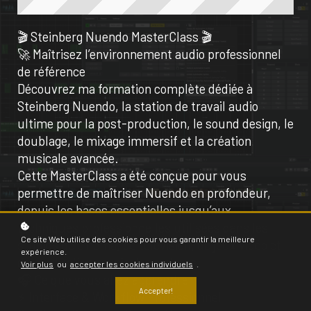
🎬 Steinberg Nuendo MasterClass 🎬
🚀 Maîtrisez l’environnement audio professionnel
de référence
Découvrez ma formation complète dédiée à
Steinberg Nuendo, la station de travail audio
ultime pour la post-production, le sound design, le
doublage, le mixage immersif et la création
musicale avancée.
Cette MasterClass a été conçue pour vous
permettre de maîtriser Nuendo en profondeur,
depuis les bases essentielles jusqu’aux
techniques professionnelles utilisées dans les
Ce site Web utilise des cookies pour vous garantir la meilleure
studios de cinéma, de télévision, de jeux vidéo et
expérience.
de production musicale moderne.
Voir plus
ou
accepter les cookies individuels
.
🎧 Ce que vous allez apprendre
Accepter!
⚡ Interface & Workflow Professionnel