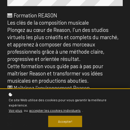
🎹 Formation REASON
Les clés de la composition musicale
Plongez au cœur de Reason, l’un des studios
virtuels les plus créatifs et complets du marché,
et apprenez à composer des morceaux
professionnels grâce à une méthode claire,
progressive et orientée résultat.
Cette formation vous guide pas à pas pour
maîtriser Reason et transformer vos idées
musicales en productions abouties.
🎛️ Maîtrisez l’environnement Reason
Apprenez à utiliser efficacement tous les
Ce site Web utilise des cookies pour vous garantir la meilleure
éléments essentiels :
expérience.
🎚️ Le Rack et ses modules
Voir plus
ou
accepter les cookies individuels
.
🎹 Le séquenceur MIDI et audio
Accepter!
🔀 Le système de routage virtuel unique