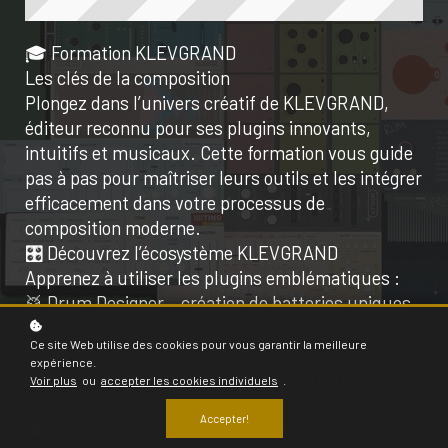
🎓 Formation KLEVGRAND
Les clés de la composition
Plongez dans l’univers créatif de KLEVGRAND,
éditeur reconnu pour ses plugins innovants,
intuitifs et musicaux. Cette formation vous guide
pas à pas pour maîtriser leurs outils et les intégrer
efficacement dans votre processus de
composition moderne.
🎛️ Découvrez l’écosystème KLEVGRAND
Apprenez à utiliser les plugins emblématiques :
🥁 Drum Designer – création de batteries uniques
🎹 SyndtSphere – synthétiseur inspirant et
Ce site Web utilise des cookies pour vous garantir la meilleure
immersif
expérience.
🎚️ REAMP – simulation d’amplis et textures
Voir plus
ou
accepter les cookies individuels
.
sonores
Accepter!
🌊 DAW Cassette – saturation analogique et lo-fi