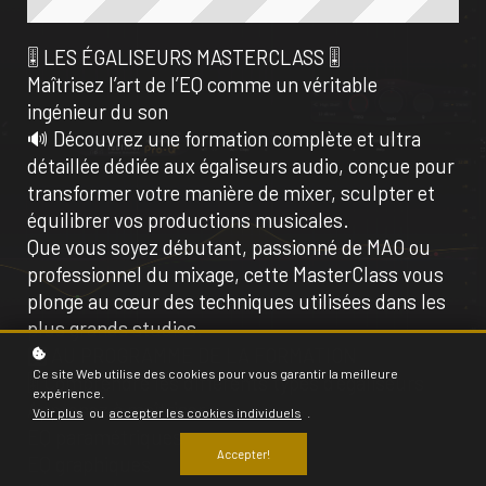
🎚️ LES ÉGALISEURS MASTERCLASS 🎚️
Maîtrisez l’art de l’EQ comme un véritable
ingénieur du son
🔊 Découvrez une formation complète et ultra
détaillée dédiée aux égaliseurs audio, conçue pour
transformer votre manière de mixer, sculpter et
équilibrer vos productions musicales.
Que vous soyez débutant, passionné de MAO ou
professionnel du mixage, cette MasterClass vous
plonge au cœur des techniques utilisées dans les
plus grands studios.
🎛️ AU PROGRAMME DE LA FORMATION
Ce site Web utilise des cookies pour vous garantir la meilleure
🎚️ Comprendre les différents types d’égaliseurs
expérience.
Apprenez à maîtriser :
Voir plus
ou
accepter les cookies individuels
.
EQ paramétriques
Accepter!
EQ graphiques