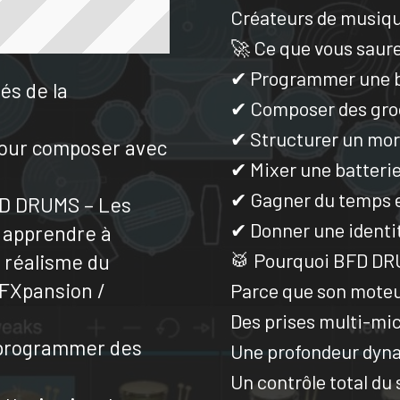
Créateurs de musique
🚀 Ce que vous saure
✔ Programmer une ba
és de la
✔ Composer des gro
✔ Structurer un mo
 pour composer avec
✔ Mixer une batteri
✔ Gagner du temps 
FD DRUMS – Les
✔ Donner une identi
z apprendre à
🥁 Pourquoi BFD DR
e réalisme du
(FXpansion /
Parce que son moteu
Des prises multi-mic
e programmer des
Une profondeur dyn
Un contrôle total du