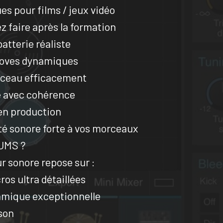
s pour films / jeux vidéo
z faire après la formation
tterie réaliste
oves dynamiques
rceau efficacement
e avec cohérence
en production
té sonore forte à vos morceaux
UMS ?
r sonore repose sur :
ros ultra détaillées
amique exceptionnelle
 son