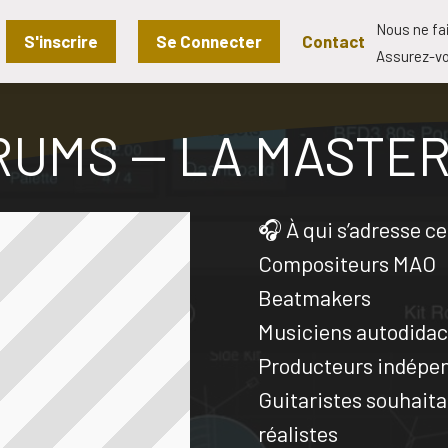
Nous ne fa
S'inscrire
Se Connecter
Contact
Assurez-vo
RUMS -- LA MASTE
🎧 À qui s’adresse c
Compositeurs MAO
Beatmakers
Musiciens autodidac
Producteurs indépe
Guitaristes souhait
réalistes