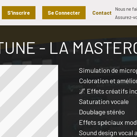
Nous ne fa
S'inscrire
Se Connecter
Contact
Assurez-vo
TUNE - LA MASTER
Simulation de micr
Coloration et amélio
🌌 Effets créatifs in
Saturation vocale
Doublage stéréo
Effets spéciaux mo
Sound design vocal 