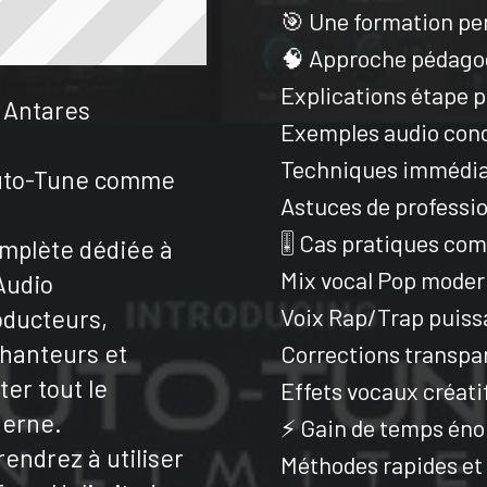
🎯 Une formation pe
🧠 Approche pédagog
Explications étape p
d Antares
Exemples audio con
Techniques immédia
’Auto-Tune comme
Astuces de professi
🎚️ Cas pratiques co
omplète dédiée à
Mix vocal Pop mode
Audio
Voix Rap/Trap puiss
oducteurs,
chanteurs et
Corrections transpa
ter tout le
Effets vocaux créat
derne.
⚡ Gain de temps én
endrez à utiliser
Méthodes rapides et