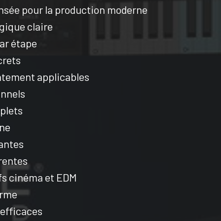
nsée pour la production moderne
ique claire
ar étape
crets
tement applicables
onnels
mplets
rne
antes
rentes
ifs cinéma et EDM
orme
 efficaces