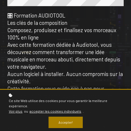
🎛️ Formation AUDIOTOOL
Les clés de la composition
Composez, produisez et finalisez vos morceaux
100% en ligne
Avec cette formation dédiée à Audiotool, vous
découvrez comment transformer une idée
musicale en morceau abouti, directement depuis
votre navigateur.
Aucun logiciel à installer. Aucun compromis sur la
créativité.
Cette formation vous guide pas à pas pour
maîtriser les fondamentaux de la composition
Ce site Web utilise des cookies pour vous garantir la meilleure
moderne, tout en exploitant la puissance du
expérience.
studio virtuel modulaire d’Audiotool.
Voir plus
ou
accepter les cookies individuels
.
Accepter!
🚀 Pourquoi cette formation est différente ?