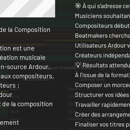
🎯 À qui s’adresse ce
Musiciens souhaitant
Compositeurs débuta
de la Composition
Beatmakers cherchan
Utilisateurs Ardour 
tion est une
Créateurs indépend
réation musicale
💡 Résultats attend
n-source Ardour.
À l’issue de la forma
 aux compositeurs,
Composer un morceau
teurs :
rdour
Structurer vos idée
de la composition
Travailler rapidemen
Créer des arrangeme
cement
Finaliser vos titres