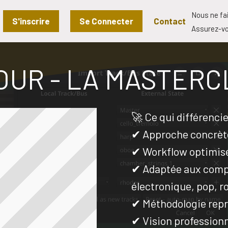
Nous ne fa
S'inscrire
Se Connecter
Contact
Assurez-vo
OUR - LA MASTERC
🚀 Ce qui différenci
✔ Approche concrète
✔ Workflow optimis
✔ Adaptée aux comp
électronique, pop, r
✔ Méthodologie repr
✔ Vision professionn